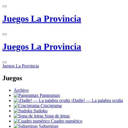
Juegos La Provincia
Juegos La Provincia
Juegos La Provincia
Juegos
Archivo
Pangramax
¡Dadle! — La palabra oculta
Crucigrama
Sudoku
Sopa de letras
Cuadro numérico
Saltaminas