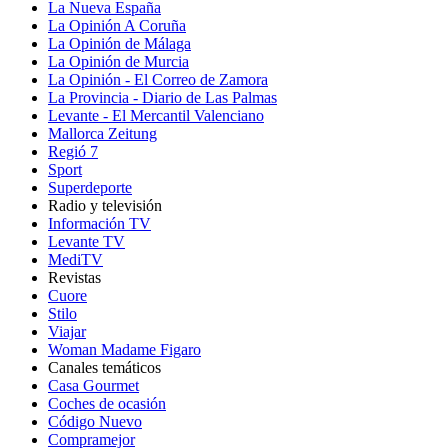
La Nueva España
La Opinión A Coruña
La Opinión de Málaga
La Opinión de Murcia
La Opinión - El Correo de Zamora
La Provincia - Diario de Las Palmas
Levante - El Mercantil Valenciano
Mallorca Zeitung
Regió 7
Sport
Superdeporte
Radio y televisión
Información TV
Levante TV
MediTV
Revistas
Cuore
Stilo
Viajar
Woman Madame Figaro
Canales temáticos
Casa Gourmet
Coches de ocasión
Código Nuevo
Compramejor