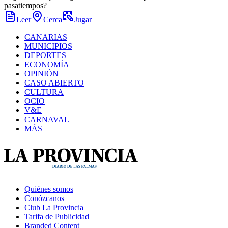
pasatiempos?
Leer
Cerca
Jugar
CANARIAS
MUNICIPIOS
DEPORTES
ECONOMÍA
OPINIÓN
CASO ABIERTO
CULTURA
OCIO
V&E
CARNAVAL
MÁS
Quiénes somos
Conózcanos
Club La Provincia
Tarifa de Publicidad
Branded Content